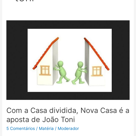
Com
a
Casa
dividida,
Nova
Casa
é
a
aposta
de
João
Toni
Com a Casa dividida, Nova Casa é a
aposta de João Toni
5 Comentários
/
Matéria
/
Moderador