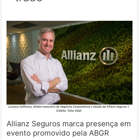
Allianz
Seguros
marca
presença
em
evento
promovido
pela
ABGR
Allianz Seguros marca presença em
evento promovido pela ABGR