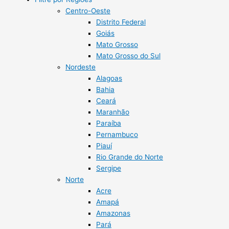
Centro-Oeste
Distrito Federal
Goiás
Mato Grosso
Mato Grosso do Sul
Nordeste
Alagoas
Bahia
Ceará
Maranhão
Paraíba
Pernambuco
Piauí
Rio Grande do Norte
Sergipe
Norte
Acre
Amapá
Amazonas
Pará