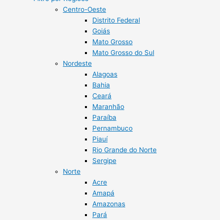
Centro-Oeste
Distrito Federal
Goiás
Mato Grosso
Mato Grosso do Sul
Nordeste
Alagoas
Bahia
Ceará
Maranhão
Paraíba
Pernambuco
Piauí
Rio Grande do Norte
Sergipe
Norte
Acre
Amapá
Amazonas
Pará