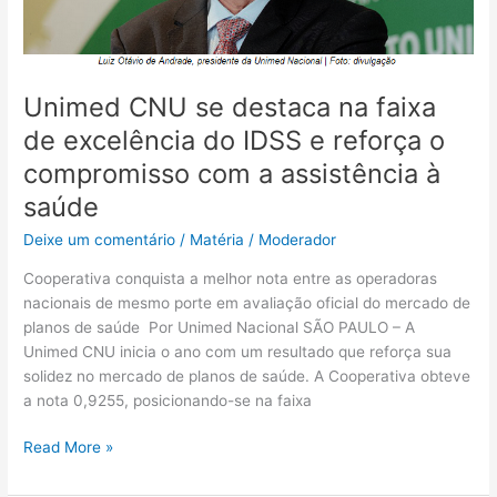
do
IDSS
e
reforça
Unimed CNU se destaca na faixa
o
de excelência do IDSS e reforça o
compromisso
compromisso com a assistência à
com
a
saúde
assistência
Deixe um comentário
/
Matéria
/
Moderador
à
saúde
Cooperativa conquista a melhor nota entre as operadoras
nacionais de mesmo porte em avaliação oficial do mercado de
planos de saúde Por Unimed Nacional SÃO PAULO – A
Unimed CNU inicia o ano com um resultado que reforça sua
solidez no mercado de planos de saúde. A Cooperativa obteve
a nota 0,9255, posicionando-se na faixa
Read More »