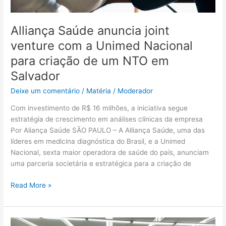
criação
de
um
Alliança Saúde anuncia joint
NTO
venture com a Unimed Nacional
em
Salvador
para criação de um NTO em
Salvador
Deixe um comentário
/
Matéria
/
Moderador
Com investimento de R$ 16 milhões, a iniciativa segue
estratégia de crescimento em análises clínicas da empresa
Por Aliança Saúde SÃO PAULO – A Alliança Saúde, uma das
líderes em medicina diagnóstica do Brasil, e a Unimed
Nacional, sexta maior operadora de saúde do país, anunciam
uma parceria societária e estratégica para a criação de
Read More »
Dia