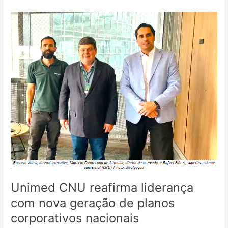
Unimed
CNU
reafirma
liderança
com
nova
geração
de
planos
corporativos
nacionais
Unimed CNU reafirma liderança
com nova geração de planos
corporativos nacionais