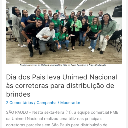
dos
Pais
leva
Unimed
Nacional
às
corretoras
para
distribuição
de
brindes
Dia dos Pais leva Unimed Nacional
às corretoras para distribuição de
brindes
2 Comentários
/
Campanha
/
Moderador
SÃO PAULO – Nesta sexta-feira (11), a equipe comercial PME
da Unimed Nacional realizou uma blitz nas principais
corretoras parceiras em São Paulo para distribuição de