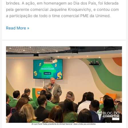
brindes. A ação, em homenagem ao Dia dos Pais, foi liderada
pela gerente comercial Jaqueline Kroquevichy, e contou com
a participação de todo o time comercial PME da Unimed.
Read More »
Unimed
Nacional
lança
plataforma
online
com
programas
de
pontos
para
corretores
de
vendas