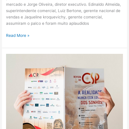
mercado e Jorge Oliveira, diretor executivo. Edinaldo Almeida,
superintendente comercial, Luiz Bertone, gerente nacional de
vendas e Jaqueline kroquevichy, gerente comercial,
assumiram o palco e foram muito aplaudidos
Read More »
Revista
do
CSP-
MG
chega
à
8ª
edição