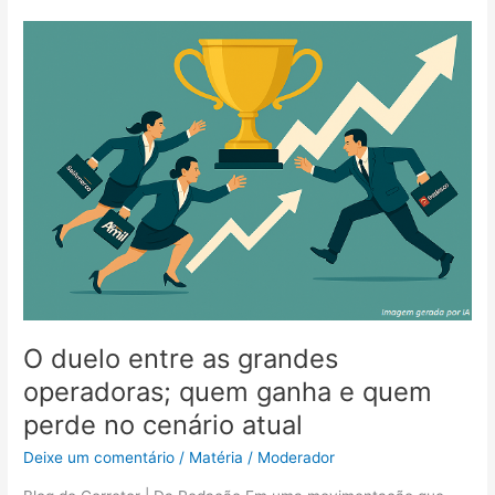
O
duelo
entre
as
grandes
operadoras;
quem
ganha
e
quem
perde
no
cenário
atual
O duelo entre as grandes
operadoras; quem ganha e quem
perde no cenário atual
Deixe um comentário
/
Matéria
/
Moderador