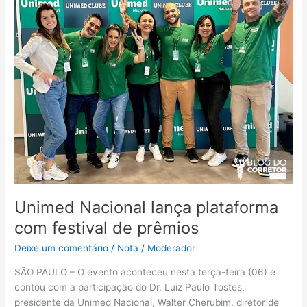
com
festival
de
prêmios
Unimed Nacional lança plataforma
com festival de prêmios
Deixe um comentário
/
Nota
/
Moderador
SÃO PAULO – O evento aconteceu nesta terça-feira (06) e
contou com a participação do Dr. Luiz Paulo Tostes,
presidente da Unimed Nacional, Walter Cherubim, diretor de