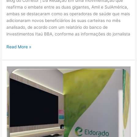
Blog do Corretor | Da Redação Em uma movimentação que
reafirma o embate entre as duas gigantes, Amil e SulAmérica,
ambas se destacaram como as operadoras de saúde que mais
adicionaram novos beneficiários às suas carteiras no mês
analisado, de acordo com um relatório do banco de
investimentos Itaú BBA, conforme as informações do jornalista
Read More »
Unimed
Nacional
vai
levar
a
telemedicina
para
dentro
das
empresas