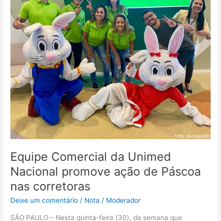
Unimed
Nacional
promove
ação
de
Páscoa
nas
corretoras
Equipe Comercial da Unimed
Nacional promove ação de Páscoa
nas corretoras
Deixe um comentário
/
Nota
/
Moderador
SÃO PAULO – Nesta quinta-feira (30), da semana que