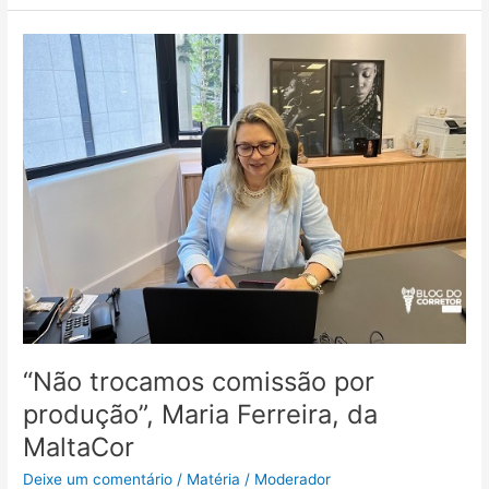
“Não
trocamos
comissão
por
produção”,
Maria
Ferreira,
da
MaltaCor
“Não trocamos comissão por
produção”, Maria Ferreira, da
MaltaCor
Deixe um comentário
/
Matéria
/
Moderador