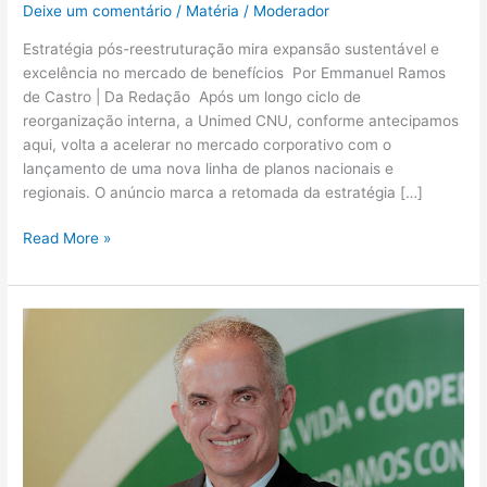
Deixe um comentário
/
Matéria
/
Moderador
Estratégia pós-reestruturação mira expansão sustentável e
excelência no mercado de benefícios Por Emmanuel Ramos
de Castro | Da Redação Após um longo ciclo de
reorganização interna, a Unimed CNU, conforme antecipamos
aqui, volta a acelerar no mercado corporativo com o
lançamento de uma nova linha de planos nacionais e
regionais. O anúncio marca a retomada da estratégia […]
Read More »
Unimed
CNU
se
destaca
na
faixa
de
excelência