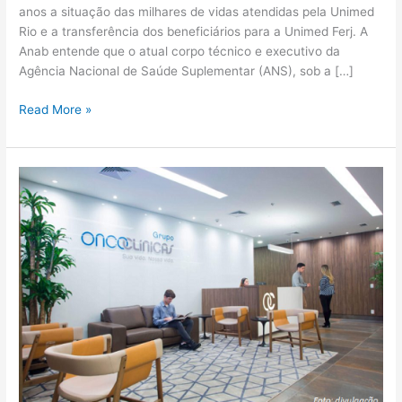
anos a situação das milhares de vidas atendidas pela Unimed
Rio e a transferência dos beneficiários para a Unimed Ferj. A
Anab entende que o atual corpo técnico e executivo da
Agência Nacional de Saúde Suplementar (ANS), sob a […]
Read More »
Unimed-
Rio
vende
ativos
para
Grupo
Oncoclínicas
por
R$
350
milhões