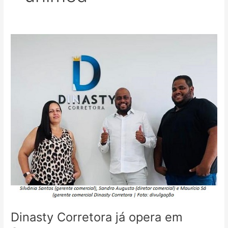
Dinasty
Corretora
já
opera
em
Santos
Dinasty Corretora já opera em