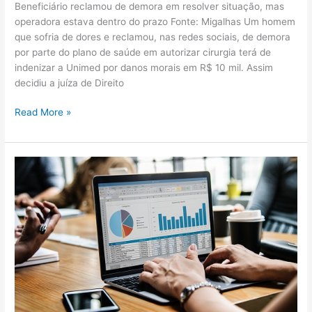
Beneficiário reclamou de demora em resolver situação, mas
operadora estava dentro do prazo Fonte: Migalhas Um homem
que sofria de dores e reclamou, nas redes sociais, de demora
por parte do plano de saúde em autorizar cirurgia terá de
indenizar a Unimed por danos morais em R$ 10 mil. Assim
decidiu a juíza de Direito
Read More »
Resumão
do
“reajustão”