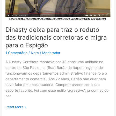
tradicionais
corretoras
e
migra
para
Dinasty deixa para traz o reduto
o
Espigão
das tradicionais corretoras e migra
para o Espigão
1 Comentário
/
Nota
/
Moderador
A Dinasty Corretora manteve por 33 anos uma unidade no
centro de São Paulo, na [Rua] Barão de Itapetininga, onde
funcionavam os departamentos administrativo financeiro e o
departamento comercial. Aos 72 anos, Carlão não quer nem
ouvir falar em aposentadoria. Competir parece ser o seu
esporte favorito. Foi com esse estilo “agressivo”, já conhecido
por
Read More »