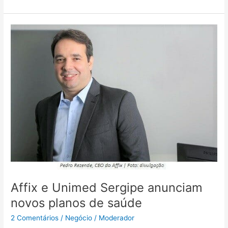
Affix
e
Unimed
Sergipe
anunciam
novos
planos
de
saúde
Affix e Unimed Sergipe anunciam
novos planos de saúde
2 Comentários
/
Negócio
/
Moderador