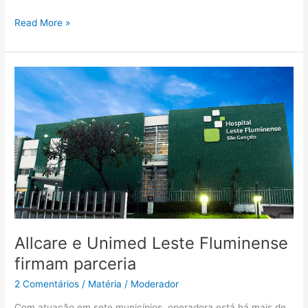
Read More »
Allcare
e
Unimed
Leste
Fluminense
firmam
parceria
Allcare e Unimed Leste Fluminense
firmam parceria
2 Comentários
/
Matéria
/
Moderador
Com atuação em sete municípios, operadora está há mais de