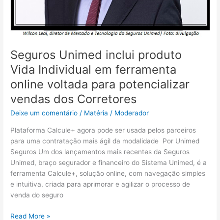
potencializar
vendas
dos
Corretores
Seguros Unimed inclui produto
Vida Individual em ferramenta
online voltada para potencializar
vendas dos Corretores
Deixe um comentário
/
Matéria
/
Moderador
Plataforma Calcule+ agora pode ser usada pelos parceiros
para uma contratação mais ágil da modalidade Por Unimed
Seguros Um dos lançamentos mais recentes da Seguros
Unimed, braço segurador e financeiro do Sistema Unimed, é a
ferramenta Calcule+, solução online, com navegação simples
e intuitiva, criada para aprimorar e agilizar o processo de
venda do seguro
Read More »