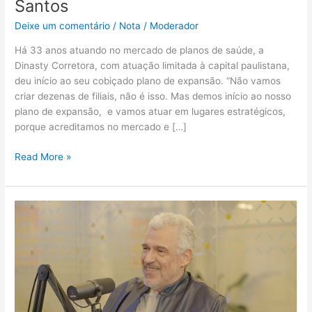
Santos
Deixe um comentário
/
Nota
/
Moderador
Há 33 anos atuando no mercado de planos de saúde, a
Dinasty Corretora, com atuação limitada à capital paulistana,
deu início ao seu cobiçado plano de expansão. “Não vamos
criar dezenas de filiais, não é isso. Mas demos início ao nosso
plano de expansão, e vamos atuar em lugares estratégicos,
porque acreditamos no mercado e […]
Read More »
Dinasty
deixa
para
traz
o
reduto
das