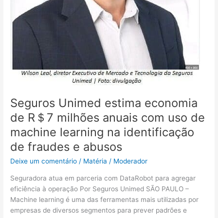
de
machine
learning
na
identificação
de
fraudes
e
abusos
Seguros Unimed estima economia
de R＄7 milhões anuais com uso de
machine learning na identificação
de fraudes e abusos
Deixe um comentário
/
Matéria
/
Moderador
Seguradora atua em parceria com DataRobot para agregar
eficiência à operação Por Seguros Unimed SÃO PAULO –
Machine learning é uma das ferramentas mais utilizadas por
empresas de diversos segmentos para prever padrões e