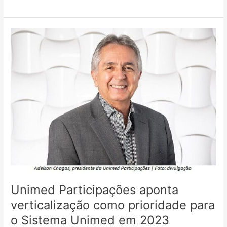
Unimed
Participações
aponta
verticalização
como
prioridade
para
o
Sistema
Unimed
em
2023
Unimed Participações aponta
verticalização como prioridade para
o Sistema Unimed em 2023