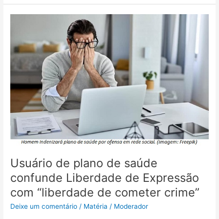
Usuário
de
plano
de
saúde
confunde
Liberdade
de
Expressão
com
“liberdade
de
cometer
crime”
Usuário de plano de saúde
confunde Liberdade de Expressão
com “liberdade de cometer crime”
Deixe um comentário
/
Matéria
/
Moderador