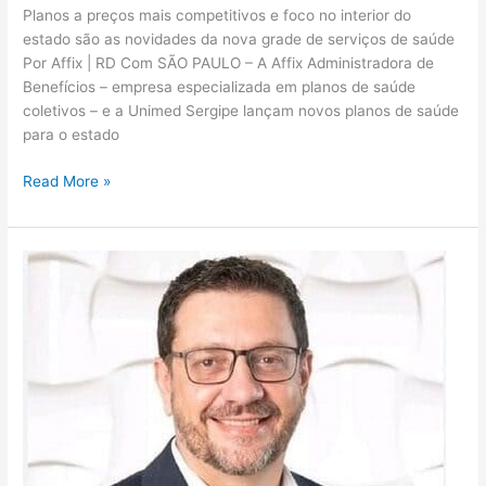
Planos a preços mais competitivos e foco no interior do
estado são as novidades da nova grade de serviços de saúde
Por Affix | RD Com SÃO PAULO – A Affix Administradora de
Benefícios – empresa especializada em planos de saúde
coletivos – e a Unimed Sergipe lançam novos planos de saúde
para o estado
Read More »
Seguros
Unimed
estima
economia
de
R＄7
milhões
anuais
com
uso