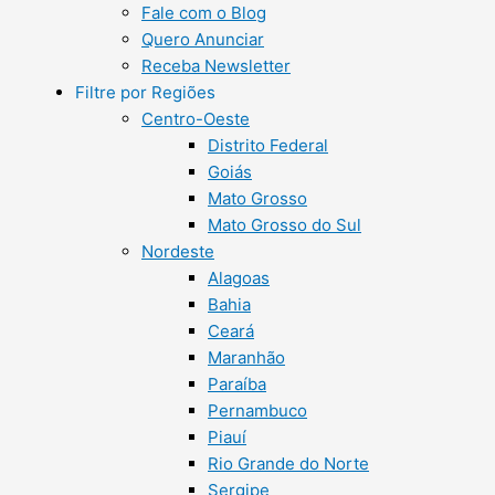
Fale com o Blog
Quero Anunciar
Receba Newsletter
Filtre por Regiões
Centro-Oeste
Distrito Federal
Goiás
Mato Grosso
Mato Grosso do Sul
Nordeste
Alagoas
Bahia
Ceará
Maranhão
Paraíba
Pernambuco
Piauí
Rio Grande do Norte
Sergipe