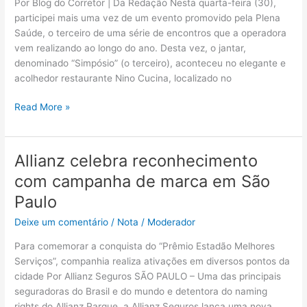
Por Blog do Corretor | Da Redação Nesta quarta-feira (30),
participei mais uma vez de um evento promovido pela Plena
Saúde, o terceiro de uma série de encontros que a operadora
vem realizando ao longo do ano. Desta vez, o jantar,
denominado “Simpósio” (o terceiro), aconteceu no elegante e
acolhedor restaurante Nino Cucina, localizado no
Read More »
Allianz celebra reconhecimento
Allianz
celebra
com campanha de marca em São
reconhecimento
Paulo
com
campanha
Deixe um comentário
/
Nota
/
Moderador
de
Para comemorar a conquista do “Prêmio Estadão Melhores
marca
Serviços”, companhia realiza ativações em diversos pontos da
em
cidade Por Allianz Seguros SÃO PAULO – Uma das principais
São
seguradoras do Brasil e do mundo e detentora do naming
Paulo
rights do Allianz Parque, a Allianz Seguros lança uma nova