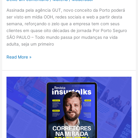
Assinada pela agência GUT, novo conceito da Porto poderá
ser visto em mídia OOH, redes sociais e web a partir desta
semana, reforçando o zelo que a empresa tem com seus
clientes em quase oito décadas de jornada Por Porto Seguro
SÃO PAULO – Todo mundo passa por mudanças na vida
adulta, seja um primeiro
Read More »
A
sexta
edição
da
Revista
Insurtalks
está
no
ar