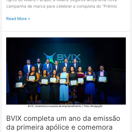
campanha de marca para celebrar a conquista do “Prêmio
Read More »
BVIX
completa
um
ano
da
emissão
da
primeira
apólice
e
comemora
bons
BVIX completa um ano da emissão
resultados
da primeira apólice e comemora