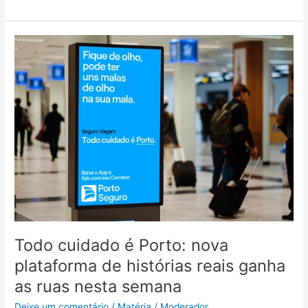
Todo
cuidado
é
Porto:
nova
plataforma
de
histórias
reais
ganha
as
ruas
nesta
semana
Todo cuidado é Porto: nova
plataforma de histórias reais ganha
as ruas nesta semana
Deixe um comentário
/
Matéria
/
Moderador