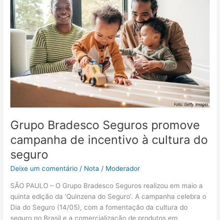
Seguros
promove
campanha
de
incentivo
à
cultura
do
seguro
Grupo Bradesco Seguros promove
campanha de incentivo à cultura do
seguro
Deixe um comentário
/
Nota
/
Moderador
SÃO PAULO – O Grupo Bradesco Seguros realizou em maio a
quinta edição da ‘Quinzena do Seguro’. A campanha celebra o
Dia do Seguro (14/05), com a fomentação da cultura do
seguro no Brasil e a comercialização de produtos em