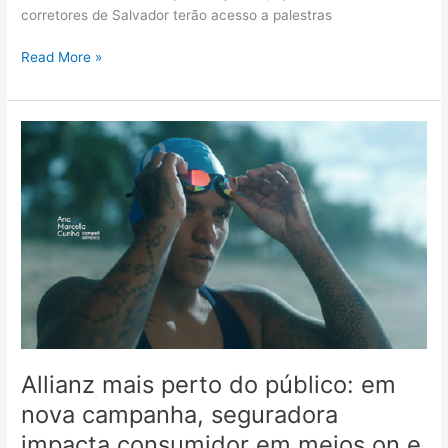
corretores de Salvador terão acesso a palestras
Read More »
Allianz
mais
perto
do
público:
em
nova
campanha,
seguradora
impacta
consumidor
em
Allianz mais perto do público: em
meios
nova campanha, seguradora
on
impacta consumidor em meios on e
e