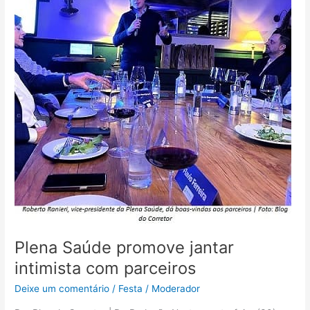
promove
jantar
intimista
com
parceiros
Plena Saúde promove jantar
intimista com parceiros
Deixe um comentário
/
Festa
/
Moderador