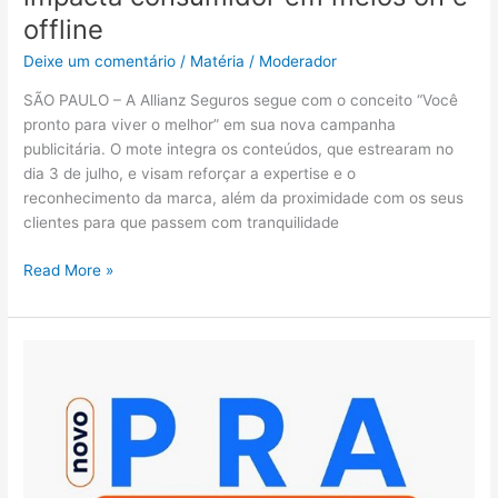
offline
offline
Deixe um comentário
/
Matéria
/
Moderador
SÃO PAULO – A Allianz Seguros segue com o conceito “Você
pronto para viver o melhor” em sua nova campanha
publicitária. O mote integra os conteúdos, que estrearam no
dia 3 de julho, e visam reforçar a expertise e o
reconhecimento da marca, além da proximidade com os seus
clientes para que passem com tranquilidade
Read More »
SulAmérica
lança
PRA
Super
Campeões
2023