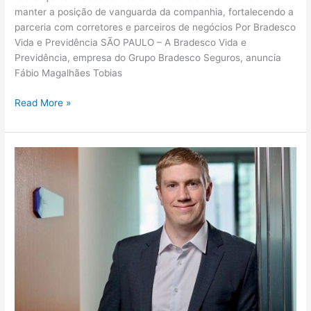
manter a posição de vanguarda da companhia, fortalecendo a
parceria com corretores e parceiros de negócios Por Bradesco
Vida e Previdência SÃO PAULO – A Bradesco Vida e
Previdência, empresa do Grupo Bradesco Seguros, anuncia
Fábio Magalhães Tobias
Read More »
Allianz
Seguros
estende
cobertura
adicional
no
produto
de
Frotas