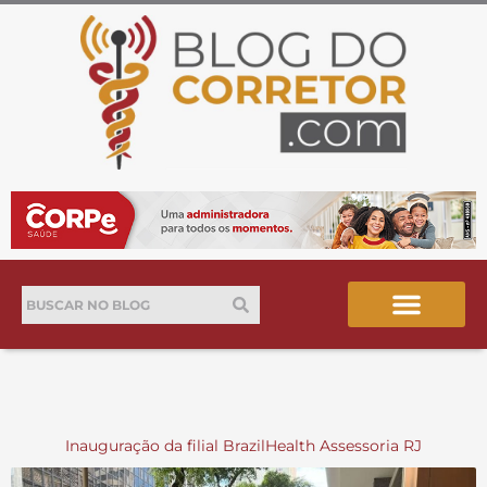
Ir
para
o
conteúdo
Pesquisar
Pesquisar
Inauguração da filial BrazilHealth Assessoria RJ