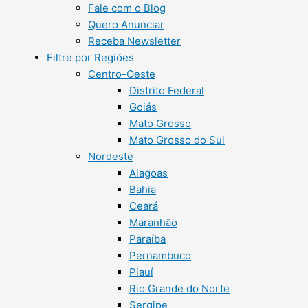
Fale com o Blog
Quero Anunciar
Receba Newsletter
Filtre por Regiões
Centro-Oeste
Distrito Federal
Goiás
Mato Grosso
Mato Grosso do Sul
Nordeste
Alagoas
Bahia
Ceará
Maranhão
Paraíba
Pernambuco
Piauí
Rio Grande do Norte
Sergipe