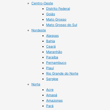
Centro-Oeste
Distrito Federal
Goiás
Mato Grosso
Mato Grosso do Sul
Nordeste
Alagoas
Bahia
Ceará
Maranhão
Paraíba
Pernambuco
Piauí
Rio Grande do Norte
Sergipe
Norte
Acre
Amapá
Amazonas
Pará