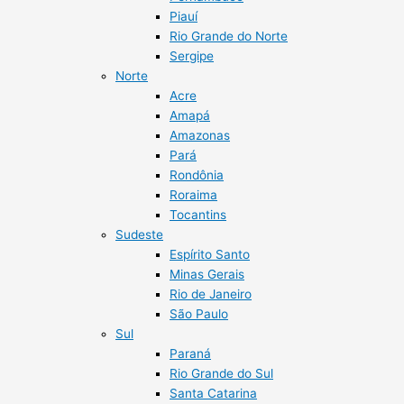
Piauí
Rio Grande do Norte
Sergipe
Norte
Acre
Amapá
Amazonas
Pará
Rondônia
Roraima
Tocantins
Sudeste
Espírito Santo
Minas Gerais
Rio de Janeiro
São Paulo
Sul
Paraná
Rio Grande do Sul
Santa Catarina