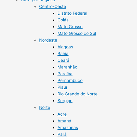
Centro-Oeste
Distrito Federal
Goiás
Mato Grosso
Mato Grosso do Sul
Nordeste
Alagoas
Bahia
Ceará
Maranhão
Paraíba
Pernambuco
Piauí
Rio Grande do Norte
Sergipe
Norte
Acre
Amapá
Amazonas
Pará