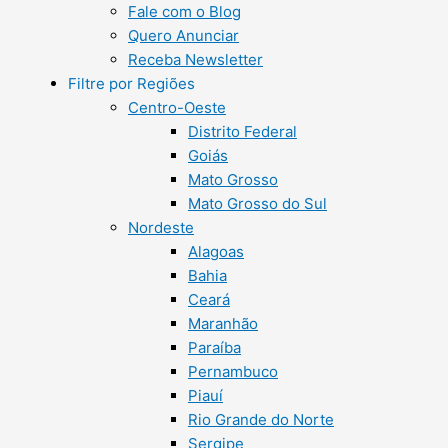
Fale com o Blog
Quero Anunciar
Receba Newsletter
Filtre por Regiões
Centro-Oeste
Distrito Federal
Goiás
Mato Grosso
Mato Grosso do Sul
Nordeste
Alagoas
Bahia
Ceará
Maranhão
Paraíba
Pernambuco
Piauí
Rio Grande do Norte
Sergipe