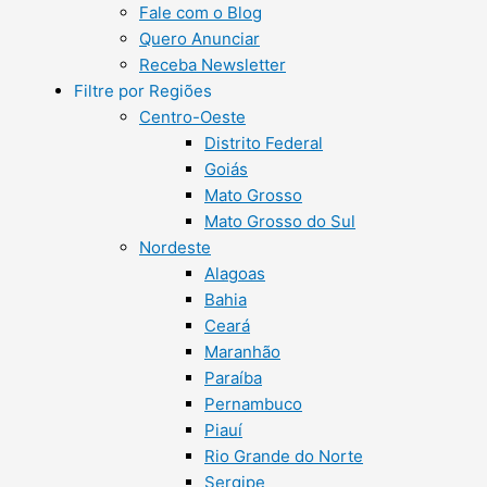
Fale com o Blog
Quero Anunciar
Receba Newsletter
Filtre por Regiões
Centro-Oeste
Distrito Federal
Goiás
Mato Grosso
Mato Grosso do Sul
Nordeste
Alagoas
Bahia
Ceará
Maranhão
Paraíba
Pernambuco
Piauí
Rio Grande do Norte
Sergipe