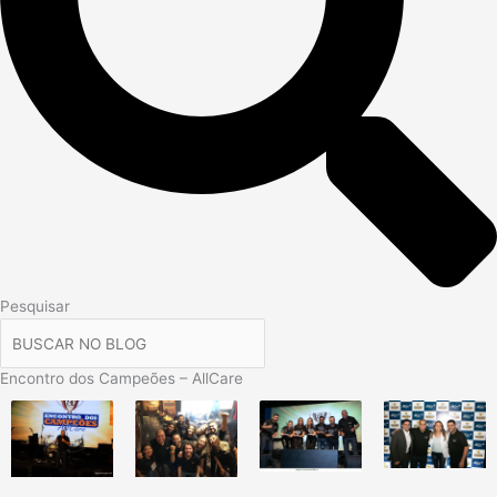
Pesquisar
Encontro dos Campeões – AllCare