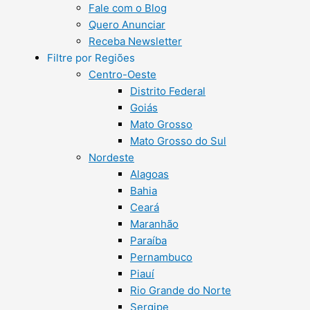
Fale com o Blog
Quero Anunciar
Receba Newsletter
Filtre por Regiões
Centro-Oeste
Distrito Federal
Goiás
Mato Grosso
Mato Grosso do Sul
Nordeste
Alagoas
Bahia
Ceará
Maranhão
Paraíba
Pernambuco
Piauí
Rio Grande do Norte
Sergipe