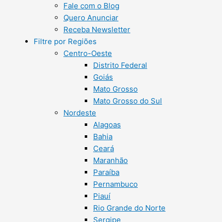
Fale com o Blog
Quero Anunciar
Receba Newsletter
Filtre por Regiões
Centro-Oeste
Distrito Federal
Goiás
Mato Grosso
Mato Grosso do Sul
Nordeste
Alagoas
Bahia
Ceará
Maranhão
Paraíba
Pernambuco
Piauí
Rio Grande do Norte
Sergipe