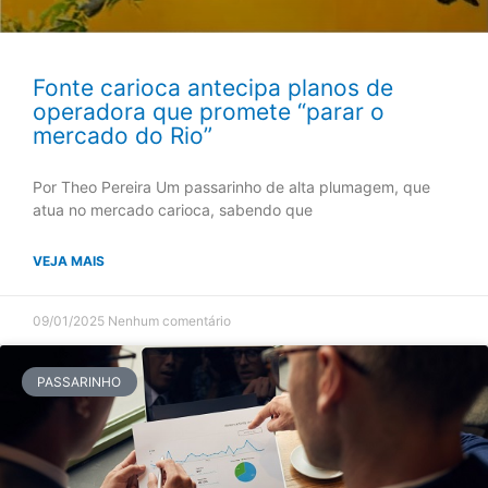
Fonte carioca antecipa planos de
operadora que promete “parar o
mercado do Rio”
Por Theo Pereira Um passarinho de alta plumagem, que
atua no mercado carioca, sabendo que
VEJA MAIS
09/01/2025
Nenhum comentário
PASSARINHO