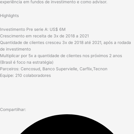
experiência em fundos de investimento e como advisor.
Highlights
Investimento Pre serie A: US$ 6M
Crescimento em receita de 3x de 2018 a 2021
Quantidade de clientes cresceu 3x de 2018 até 2021, após a rodada
de investimento
Multiplicar por 5x a quantidade de clientes nos próximos 2 anos
(Brasil é foco na estratégia)
Parceiros: Cencosud, Banco Supervielle, Carflix,Tecnon
Equipe: 210 colaboradores
Compartilhar: