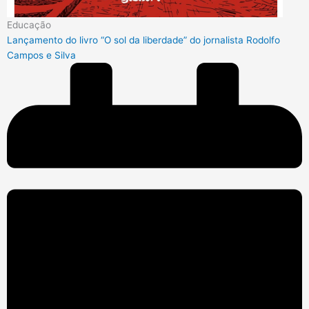
Educação
Lançamento do livro “O sol da liberdade” do jornalista Rodolfo
Campos e Silva