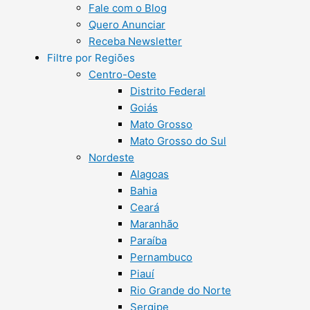
Fale com o Blog
Quero Anunciar
Receba Newsletter
Filtre por Regiões
Centro-Oeste
Distrito Federal
Goiás
Mato Grosso
Mato Grosso do Sul
Nordeste
Alagoas
Bahia
Ceará
Maranhão
Paraíba
Pernambuco
Piauí
Rio Grande do Norte
Sergipe