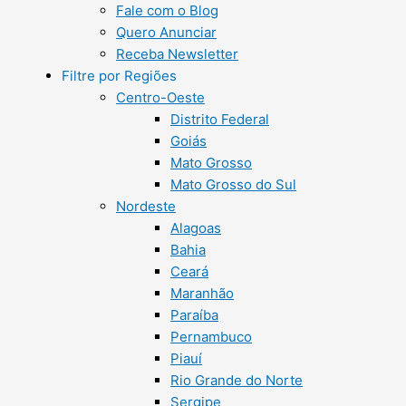
Fale com o Blog
Quero Anunciar
Receba Newsletter
Filtre por Regiões
Centro-Oeste
Distrito Federal
Goiás
Mato Grosso
Mato Grosso do Sul
Nordeste
Alagoas
Bahia
Ceará
Maranhão
Paraíba
Pernambuco
Piauí
Rio Grande do Norte
Sergipe