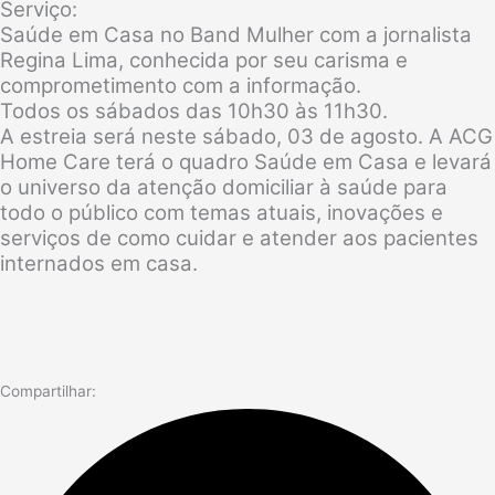
Serviço:
Saúde em Casa no Band Mulher com a jornalista
Regina Lima, conhecida por seu carisma e
comprometimento com a informação.
Todos os sábados das 10h30 às 11h30.
A estreia será neste sábado, 03 de agosto. A ACG
Home Care terá o quadro Saúde em Casa e levará
o universo da atenção domiciliar à saúde para
todo o público com temas atuais, inovações e
serviços de como cuidar e atender aos pacientes
internados em casa.
Compartilhar: