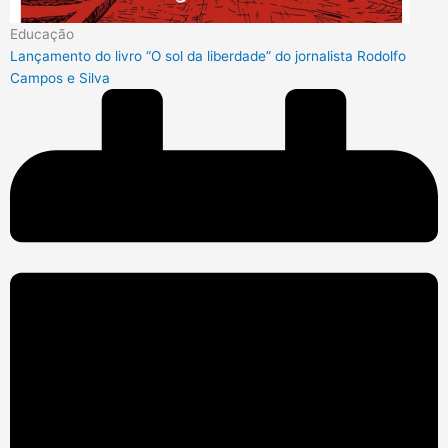
Educação
Lançamento do livro “O sol da liberdade” do jornalista Rodolfo
Campos e Silva