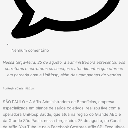
Nenhum comentário
Nessa terça-feira, 25 de agosto, a administradora apresentou aos
corretores e corretoras os serviços e atendimentos que oferece
em parceria com a UniHosp, além das campanhas de vendas
Por
Regina Diniz
| RDCom
SÃO PAULO – A Affix Administradora de Benefícios, empresa
especializada em planos de saúde coletivos, realizou live com a
operadora UniHosp Saúde, que atua na região do Grande ABC e
da Grande São Paulo, nessa terça-feira, 25 de agosto, no Canal
da Affix, You Tube, e pelo Facebook Gestores Affix SP. Executivos