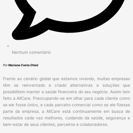
Nenhum comentário
Por
Mariana Costa Otoni
Frente ao cenário global que estamos vivendo, muitas empresas
têm se reinventado e criado alternativas e soluções que
possibilitem manter a saúde financeira do seu negócio. Assim tem
feito a AllCare. Preocupando-se em olhar para cada cliente como
se ele fosse único, e cada parceiro comercial como se ele fizesse
parte da empresa, a AllCare está continuamente em busca de
resultados cada vez melhores, cuidando da saúde, segurança e
bem-estar de seus clientes, parceiros e colaboradores.