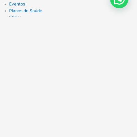
Eventos
Planos de Saúde
Mídias
Institucional
Fale com o Blog do Corretor
Notícias
Quem Somos
Eventos
Planos de Saúde
Mídias
Institucional
Fale com o Blog do Corretor
Categorias
Cultura
Economia
Prêmio
Utilidade Pública