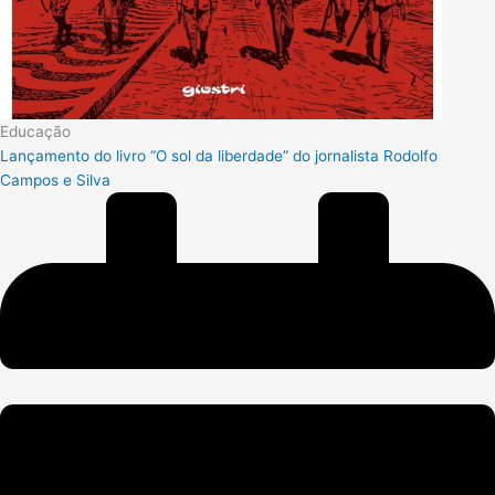
Educação
Lançamento do livro “O sol da liberdade” do jornalista Rodolfo
Campos e Silva