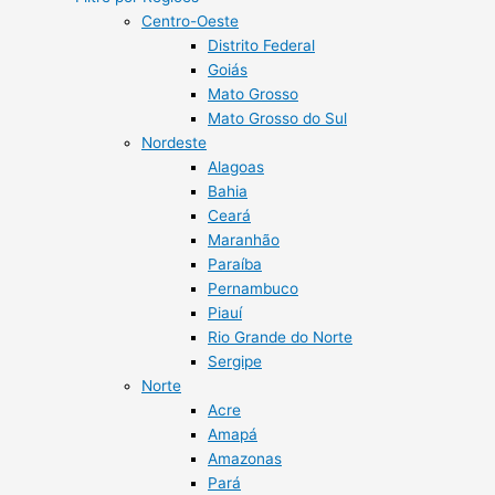
Centro-Oeste
Distrito Federal
Goiás
Mato Grosso
Mato Grosso do Sul
Nordeste
Alagoas
Bahia
Ceará
Maranhão
Paraíba
Pernambuco
Piauí
Rio Grande do Norte
Sergipe
Norte
Acre
Amapá
Amazonas
Pará