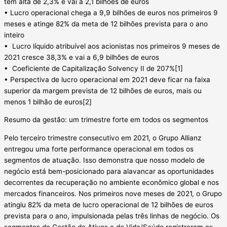
tem alta de 2,3% e vai a 2,1 bilhões de euros
• Lucro operacional chega a 9,9 bilhões de euros nos primeiros 9
meses e atinge 82% da meta de 12 bilhões prevista para o ano
inteiro
• Lucro líquido atribuível aos acionistas nos primeiros 9 meses de
2021 cresce 38,3% e vai a 6,9 bilhões de euros
• Coeficiente de Capitalização Solvency II de 207%[1]
• Perspectiva de lucro operacional em 2021 deve ficar na faixa
superior da margem prevista de 12 bilhões de euros, mais ou
menos 1 bilhão de euros[2]
Resumo da gestão: um trimestre forte em todos os segmentos
Pelo terceiro trimestre consecutivo em 2021, o Grupo Allianz
entregou uma forte performance operacional em todos os
segmentos de atuação. Isso demonstra que nosso modelo de
negócio está bem-posicionado para alavancar as oportunidades
decorrentes da recuperação no ambiente econômico global e nos
mercados financeiros. Nos primeiros nove meses de 2021, o Grupo
atingiu 82% da meta de lucro operacional de 12 bilhões de euros
prevista para o ano, impulsionada pelas três linhas de negócio. Os
segmentos de Gestão de Ativos e de Vida/Saúde registraram os