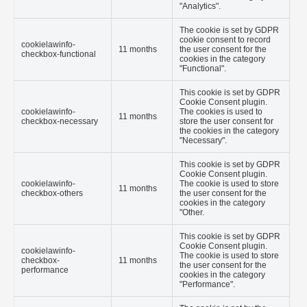
experience.
Necessary
Necessary
Sempre ativado
Necessary cookies are absolutely essential for the website to
function properly. These cookies ensure basic functionalities
and security features of the website, anonymously.
Cookie
Duração
Descrição
This cookie is set by GDPR
Cookie Consent plugin.
cookielawinfo-
The cookie is used to store
11 months
checkbox-analytics
the user consent for the
cookies in the category
"Analytics".
The cookie is set by GDPR
cookie consent to record
cookielawinfo-
11 months
the user consent for the
checkbox-functional
cookies in the category
"Functional".
This cookie is set by GDPR
Cookie Consent plugin.
cookielawinfo-
The cookies is used to
11 months