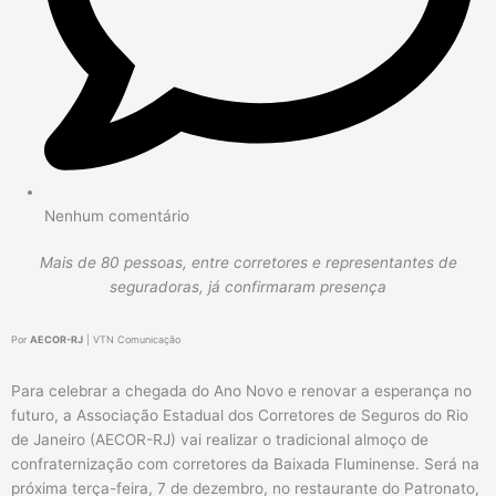
Nenhum comentário
Mais de 80 pessoas, entre corretores e representantes de
seguradoras, já confirmaram presença
Por
AECOR-RJ
| VTN Comunicação
Para celebrar a chegada do Ano Novo e renovar a esperança no
futuro, a Associação Estadual dos Corretores de Seguros do Rio
de Janeiro (AECOR-RJ) vai realizar o tradicional almoço de
confraternização com corretores da Baixada Fluminense. Será na
próxima terça-feira, 7 de dezembro, no restaurante do Patronato,