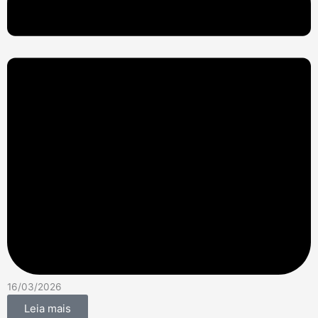
17/03/2026
Leia mais
Nota
Seguros Unimed amplia coberturas do Seguro Empresarial e
reforça proteção às empresas