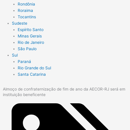
Rondônia
Roraima
Tocantins
Sudeste
Espírito Santo
Minas Gerais
Rio de Janeiro
São Paulo
Sul
Paraná
Rio Grande do Sul
Santa Catarina
Almoço de confraternização de fim de ano da AECOR-RJ será em
instituição beneficente