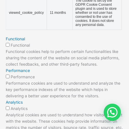
checkbox-necessary
store the user consent for
the cookies in the category
"Necessary".
This cookie is set by GDPR
Cookie Consent plugin.
cookielawinfo-
The cookie is used to store
11 months
checkbox-others
the user consent for the
cookies in the category
"Other.
This cookie is set by GDPR
Cookie Consent plugin.
cookielawinfo-
The cookie is used to store
checkbox-
11 months
the user consent for the
performance
cookies in the category
"Performance".
The cookie is set by the
GDPR Cookie Consent
plugin and is used to store
viewed_cookie_policy
11 months
whether or not user has
consented to the use of
cookies. It does not store
any personal data.
Functional
Functional