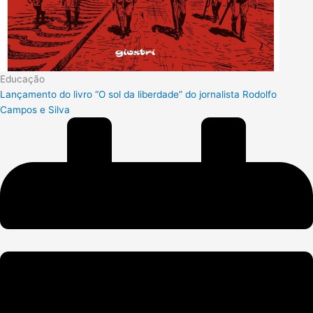
Educação
Lançamento do livro “O sol da liberdade” do jornalista Rodolfo
Campos e Silva