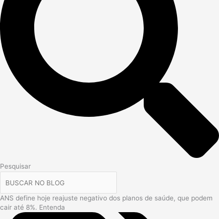
Pesquisar
ANS define hoje reajuste negativo dos planos de saúde, que podem
cair até 8%. Entenda