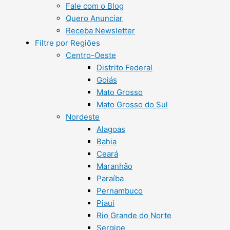
Fale com o Blog
Quero Anunciar
Receba Newsletter
Filtre por Regiões
Centro-Oeste
Distrito Federal
Goiás
Mato Grosso
Mato Grosso do Sul
Nordeste
Alagoas
Bahia
Ceará
Maranhão
Paraíba
Pernambuco
Piauí
Rio Grande do Norte
Sergipe