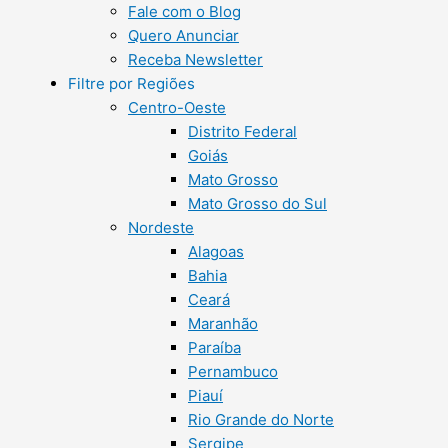
Fale com o Blog
Quero Anunciar
Receba Newsletter
Filtre por Regiões
Centro-Oeste
Distrito Federal
Goiás
Mato Grosso
Mato Grosso do Sul
Nordeste
Alagoas
Bahia
Ceará
Maranhão
Paraíba
Pernambuco
Piauí
Rio Grande do Norte
Sergipe