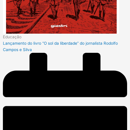
Educação
Lançamento do livro “O sol da liberdade” do jornalista Rodolfo
Campos e Silva