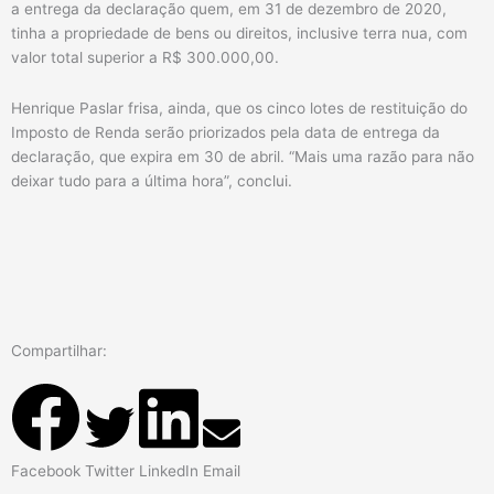
a entrega da declaração quem, em 31 de dezembro de 2020,
tinha a propriedade de bens ou direitos, inclusive terra nua, com
valor total superior a R$ 300.000,00.
Henrique Paslar frisa, ainda, que os cinco lotes de restituição do
Imposto de Renda serão priorizados pela data de entrega da
declaração, que expira em 30 de abril. “Mais uma razão para não
deixar tudo para a última hora”, conclui.
Compartilhar:
Facebook
Twitter
LinkedIn
Email