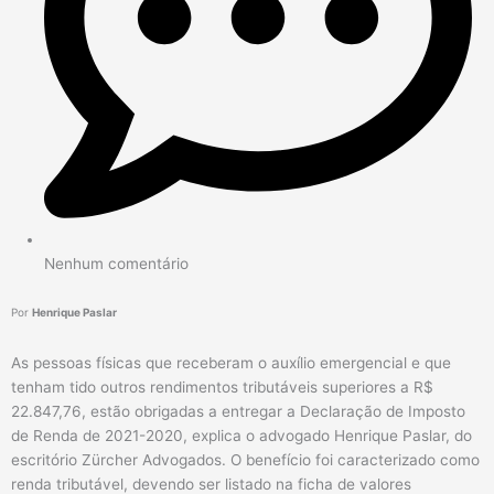
Nenhum comentário
Por
Henrique Paslar
As pessoas físicas que receberam o auxílio emergencial e que
tenham tido outros rendimentos tributáveis superiores a R$
22.847,76, estão obrigadas a entregar a Declaração de Imposto
de Renda de 2021-2020, explica o advogado Henrique Paslar, do
escritório Zürcher Advogados. O benefício foi caracterizado como
renda tributável, devendo ser listado na ficha de valores