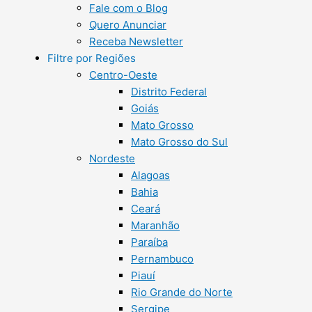
Fale com o Blog
Quero Anunciar
Receba Newsletter
Filtre por Regiões
Centro-Oeste
Distrito Federal
Goiás
Mato Grosso
Mato Grosso do Sul
Nordeste
Alagoas
Bahia
Ceará
Maranhão
Paraíba
Pernambuco
Piauí
Rio Grande do Norte
Sergipe