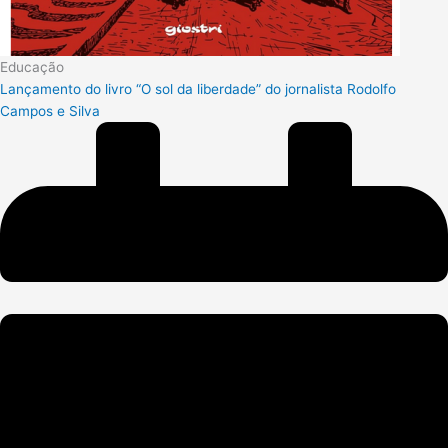
Educação
Lançamento do livro “O sol da liberdade” do jornalista Rodolfo
Campos e Silva