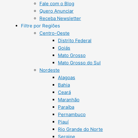
Fale com o Blog
Quero Anunciar
Receba Newsletter
Filtre por Regiões
Centro-Oeste
Distrito Federal
Goiás
Mato Grosso
Mato Grosso do Sul
Nordeste
Alagoas
Bahia
Ceará
Maranhão
Paraíba
Pernambuco
Piauí
Rio Grande do Norte
Sergipe