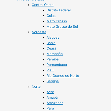
Centro-Oeste
Distrito Federal
Goiás
Mato Grosso
Mato Grosso do Sul
Nordeste
Alagoas
Bahia
Ceará
Maranhão
Paraíba
Pernambuco
Piauí
Rio Grande do Norte
Sergipe
Norte
Acre
Amapá
Amazonas
Pará