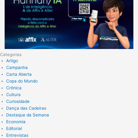
Categorias
Artigo
Campanha
Carta Aberta
Copa do Mundo
Crônica
Cultura
Curiosidade
Dança das Cadeiras
Destaque da Semana
Economia
Editorial
Entrevistas