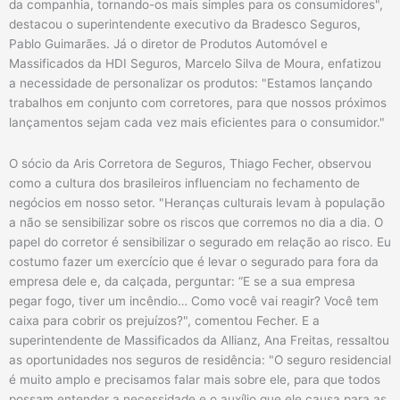
da companhia, tornando-os mais simples para os consumidores",
destacou o superintendente executivo da Bradesco Seguros,
Pablo Guimarães. Já o diretor de Produtos Automóvel e
Massificados da HDI Seguros, Marcelo Silva de Moura, enfatizou
a necessidade de personalizar os produtos: "Estamos lançando
trabalhos em conjunto com corretores, para que nossos próximos
lançamentos sejam cada vez mais eficientes para o consumidor."
O sócio da Aris Corretora de Seguros, Thiago Fecher, observou
como a cultura dos brasileiros influenciam no fechamento de
negócios em nosso setor. "Heranças culturais levam à população
a não se sensibilizar sobre os riscos que corremos no dia a dia. O
papel do corretor é sensibilizar o segurado em relação ao risco. Eu
costumo fazer um exercício que é levar o segurado para fora da
empresa dele e, da calçada, perguntar: “E se a sua empresa
pegar fogo, tiver um incêndio… Como você vai reagir? Você tem
caixa para cobrir os prejuízos?", comentou Fecher. E a
superintendente de Massificados da Allianz, Ana Freitas, ressaltou
as oportunidades nos seguros de residência: "O seguro residencial
é muito amplo e precisamos falar mais sobre ele, para que todos
possam entender a necessidade e o auxílio que ele causa para as