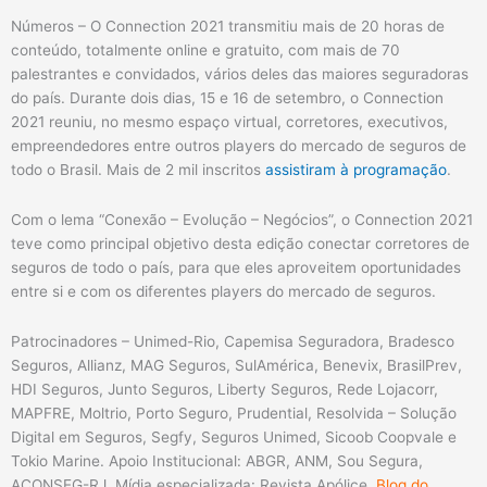
Números – O Connection 2021 transmitiu mais de 20 horas de
conteúdo, totalmente online e gratuito, com mais de 70
palestrantes e convidados, vários deles das maiores seguradoras
do país. Durante dois dias, 15 e 16 de setembro, o Connection
2021 reuniu, no mesmo espaço virtual, corretores, executivos,
empreendedores entre outros players do mercado de seguros de
todo o Brasil. Mais de 2 mil inscritos
assistiram à programação
.
Com o lema “Conexão – Evolução – Negócios”, o Connection 2021
teve como principal objetivo desta edição conectar corretores de
seguros de todo o país, para que eles aproveitem oportunidades
entre si e com os diferentes players do mercado de seguros.
Patrocinadores – Unimed-Rio, Capemisa Seguradora, Bradesco
Seguros, Allianz, MAG Seguros, SulAmérica, Benevix, BrasilPrev,
HDI Seguros, Junto Seguros, Liberty Seguros, Rede Lojacorr,
MAPFRE, Moltrio, Porto Seguro, Prudential, Resolvida – Solução
Digital em Seguros, Segfy, Seguros Unimed, Sicoob Coopvale e
Tokio Marine. Apoio Institucional: ABGR, ANM, Sou Segura,
ACONSEG-RJ. Mídia especializada: Revista Apólice,
Blog do