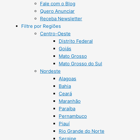
Fale com o Blog
Quero Anunciar
Receba Newsletter
Filtre por Regiões
Centro-Oeste
Distrito Federal
Goiás
Mato Grosso
Mato Grosso do Sul
Nordeste
Alagoas
Bahia
Ceará
Maranhão
Paraíba
Pernambuco
Piauí
Rio Grande do Norte
Sergipe