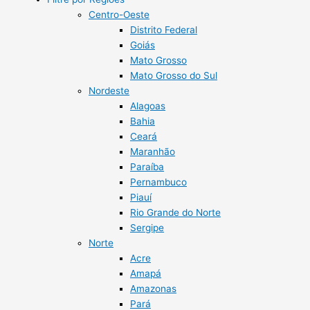
Centro-Oeste
Distrito Federal
Goiás
Mato Grosso
Mato Grosso do Sul
Nordeste
Alagoas
Bahia
Ceará
Maranhão
Paraíba
Pernambuco
Piauí
Rio Grande do Norte
Sergipe
Norte
Acre
Amapá
Amazonas
Pará