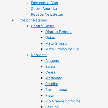
Fale com o Blog
Quero Anunciar
Receba Newsletter
Filtre por Regiões
Centro-Oeste
Distrito Federal
Goiás
Mato Grosso
Mato Grosso do Sul
Nordeste
Alagoas
Bahia
Ceará
Maranhão
Paraíba
Pernambuco
Piauí
Rio Grande do Norte
Sergipe