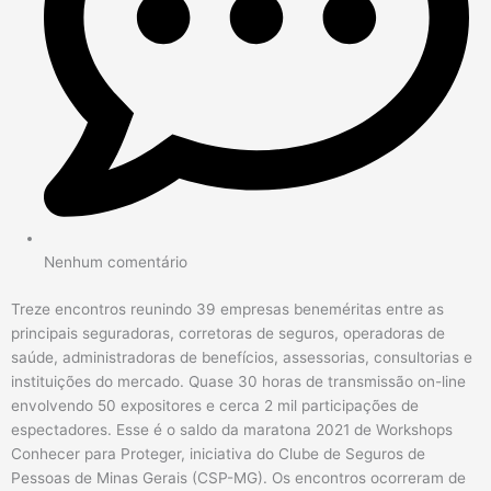
Nenhum comentário
Treze encontros reunindo 39 empresas beneméritas entre as
principais seguradoras, corretoras de seguros, operadoras de
saúde, administradoras de benefícios, assessorias, consultorias e
instituições do mercado. Quase 30 horas de transmissão on-line
envolvendo 50 expositores e cerca 2 mil participações de
espectadores. Esse é o saldo da maratona 2021 de Workshops
Conhecer para Proteger, iniciativa do Clube de Seguros de
Pessoas de Minas Gerais (CSP-MG). Os encontros ocorreram de