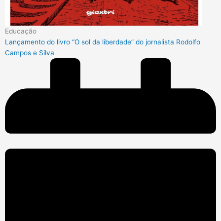
Educação
Lançamento do livro “O sol da liberdade” do jornalista Rodolfo
Campos e Silva