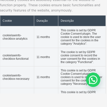
function properly. These cookies ensure basic functionalities and
security features of the website, anonymously.
Cookie
Duração
Descrição
This cookie is set by GDPR
Cookie Consent plugin. The
cookielawinfo-
11 months
cookie is used to store the user
checkbox-analytics
consent for the cookies in the
category "Analytics".
The cookie is set by GDPR
cookielawinfo-
cookie consent to record the
11 months
checkbox-functional
user consent for the cookies in
the category "Functional".
This cookie is set by GDPR
Cookie Consent plugin. The
cookielawinfo-
11 months
cookies is used to store the user
checkbox-necessary
consent for the cookies in the
category "Necessary".
This cookie is set by GDPR
Cookie Consent plugin. The
cookielawinfo-
11 months
cookie is used to store the user
checkbox-others
consent for the cookies in the
category "Other.