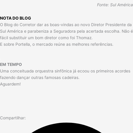
Fonte: Sul América
NOTA DO BLOG
O Blog do Corretor dar as boas-vindas ao novo Diretor Presidente da
Sul América e parabeniza a Seguradora pela acertada escolha. Não é
fácil substituir um bom diretor como foi Thomaz.
E sobre Portella, o mercado reúne as melhores referências.
.
EM TEMPO
Uma conceituada orquestra sinfônica já ecoou os primeiros acordes
fazendo dançar outras famosas cadeiras.
Aguardem!
Compartilhar: