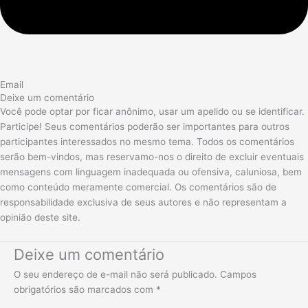
Email
Deixe um comentário
Você pode optar por ficar anônimo, usar um apelido ou se identificar.
Participe! Seus comentários poderão ser importantes para outros
participantes interessados no mesmo tema. Todos os comentários
serão bem-vindos, mas reservamo-nos o direito de excluir eventuais
mensagens com linguagem inadequada ou ofensiva, caluniosa, bem
como conteúdo meramente comercial. Os comentários são de
responsabilidade exclusiva de seus autores e não representam a
opinião deste site.
Deixe um comentário
O seu endereço de e-mail não será publicado.
Campos
obrigatórios são marcados com
*