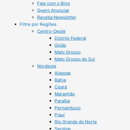
Fale com o Blog
Quero Anunciar
Receba Newsletter
Filtre por Regiões
Centro-Oeste
Distrito Federal
Goiás
Mato Grosso
Mato Grosso do Sul
Nordeste
Alagoas
Bahia
Ceará
Maranhão
Paraíba
Pernambuco
Piauí
Rio Grande do Norte
Sergipe