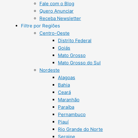
Fale com o Blog
Quero Anunciar
Receba Newsletter
Filtre por Regiões
Centro-Oeste
Distrito Federal
Goiás
Mato Grosso
Mato Grosso do Sul
Nordeste
Alagoas
Bahia
Ceará
Maranhão
Paraíba
Pernambuco
Piauí
Rio Grande do Norte
Sergipe