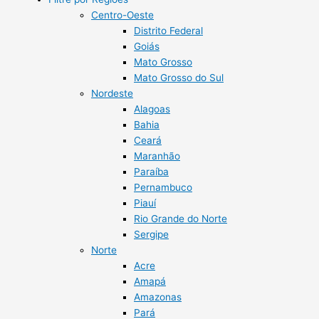
Centro-Oeste
Distrito Federal
Goiás
Mato Grosso
Mato Grosso do Sul
Nordeste
Alagoas
Bahia
Ceará
Maranhão
Paraíba
Pernambuco
Piauí
Rio Grande do Norte
Sergipe
Norte
Acre
Amapá
Amazonas
Pará