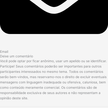
Email
Deixe um comentário
Você pode optar por ficar anônimo, usar um apelido ou se identificar.
Participe! Seus comentários poderão ser importantes para outros
participantes interessados no mesmo tema. Todos os comentários
serão bem-vindos, mas reservamo-nos o direito de excluir eventuais
mensagens com linguagem inadequada ou ofensiva, caluniosa, bem
como conteúdo meramente comercial. Os comentários são de
responsabilidade exclusiva de seus autores e não representam a
opinião deste site.