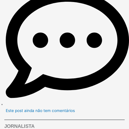
Este post ainda não tem comentários
JORNALISTA